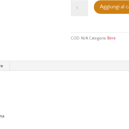
Pozzo
Aggiungi al c
3
-
Bock
alla
COD:
N/A
Categoria:
Birre
Castagna
quantità
ve
gna