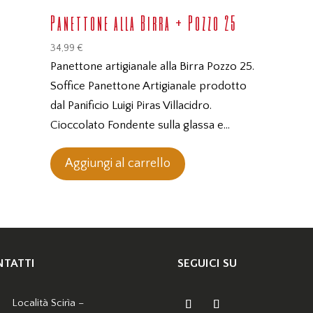
Panettone alla Birra + Pozzo 25
34,99
€
Panettone artigianale alla Birra Pozzo 25.
Soffice Panettone Artigianale prodotto
dal Panificio Luigi Piras Villacidro.
Cioccolato Fondente sulla glassa e…
Aggiungi al carrello
TATTI
SEGUICI SU
Località Scirìa –