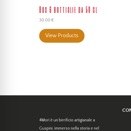
Box 6 bottiglie da 50 cl
30,00
€
View Products
CON
4Mori è un birrificio artigianale a
Guspini, immerso nella storia e nel