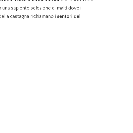
28 €
 una sapiente selezione di malti dove il
della castagna richiamano i
sentori del
,36 €