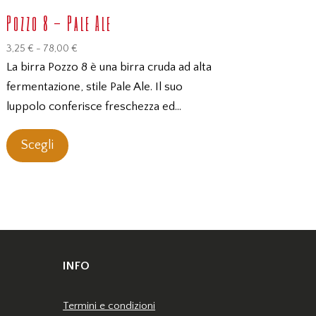
Pozzo 8 – Pale Ale
Fascia
3,25
€
-
78,00
€
di
La birra Pozzo 8 è una birra cruda ad alta
prezzo:
fermentazione, stile Pale Ale. Il suo
da
luppolo conferisce freschezza ed…
3,25 €
Questo
a
Scegli
prodotto
78,00 €
ha
più
varianti.
Le
opzioni
possono
INFO
essere
scelte
Termini e condizioni