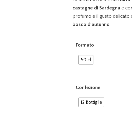
5,
castagne di Sardegna
e con
a
profumo e il gusto delicato 
63
bosco d’autunno
.
Formato
50 cl
Confezione
12 Bottiglie