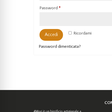
Richiesto
Password
*
Ricordami
Accedi
Password dimenticata?
CON
4Mori è un birrificio artigianale a