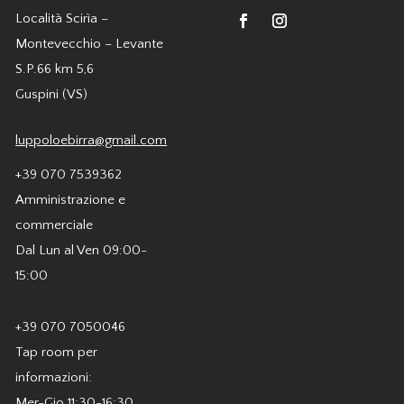
Località Scirìa –
Montevecchio – Levante
S.P.66 km 5,6
Guspini (VS)
luppoloebirra@gmail.com
+39 070 7539362
Amministrazione e
commerciale
Dal Lun al Ven 09:00-
15:00
+39 070 7050046
Tap room per
informazioni:
Mer-Gio 11:30-16:30