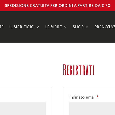
SPEDIZIONE GRATUITA PER ORDINI A PARTIRE DA € 70
ME
IL BIRRIFICIO
LE BIRRE
SHOP
PRENOTAZ
Registrati
o
Richiesto
Indirizzo email
*