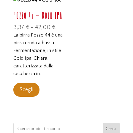
Pozzo 44 – Cold IPA
Fascia
3,37
€
-
42,00
€
di
La birra Pozzo 44 è una
prezzo:
birra cruda a bassa
da
Fermentazione, in stile
3,37 €
Cold Ipa. Chiara,
a
caratterizzata dalla
42,00 €
secchezza in…
Questo
prodotto
Scegli
ha
più
varianti.
Le
opzioni
Cerca