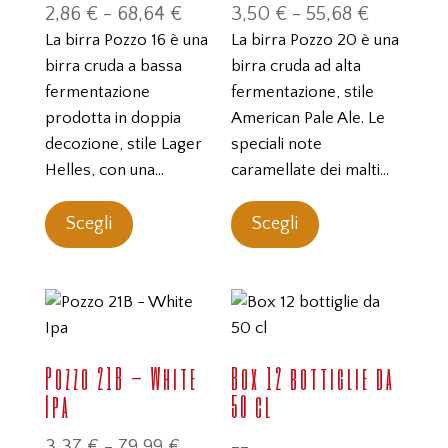
Fascia
Fascia
2,86
€
-
68,64
€
3,50
€
-
55,68
€
di
di
La birra Pozzo 16 è una
La birra Pozzo 20 è una
prezzo:
prezzo:
birra cruda a bassa
birra cruda ad alta
da
da
fermentazione
fermentazione, stile
2,86 €
3,50 €
prodotta in doppia
American Pale Ale. Le
a
a
decozione, stile Lager
speciali note
68,64 €
55,68 €
Helles, con una…
caramellate dei malti…
Questo
Questo
prodotto
prodotto
Scegli
Scegli
ha
ha
più
più
varianti.
varianti.
Le
Le
opzioni
opzioni
Pozzo 21B – White
Box 12 bottiglie da
possono
possono
Ipa
50 cl
essere
essere
scelte
scelte
Fascia
3,37
€
-
79,99
€
--