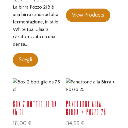
nella
nella
di
La birra Pozzo 21B è
pagina
pagina
prezzo:
una birra cruda ad alta
View Products
del
del
da
fermentazione, in stile
prodotto
prodotto
3,37 €
White Ipa. Chiara,
a
caratterizzata da una
79,99 €
densa…
Questo
prodotto
Scegli
ha
più
varianti.
Le
opzioni
Box 2 bottiglie da
Panettone alla
possono
75 cl
Birra + Pozzo 25
essere
scelte
16,00
€
34,99
€
nella