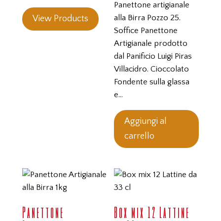
Panettone artigianale
pagina
alla Birra Pozzo 25.
View Products
del
Soffice Panettone
prodotto
Artigianale prodotto
dal Panificio Luigi Piras
Villacidro. Cioccolato
Fondente sulla glassa
e…
Aggiungi al
carrello
Panettone
Box mix 12 Lattine