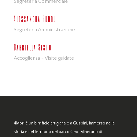
Segreteria Commerciale
Alessandra Puddu
Segreteria Amministrazione
Gabriella Sisto
Accoglienza - Visite guidate
4Mori è un birrificio artigianale a Guspini, immerso nella
storia e nel territorio del parco Geo-Minerario di