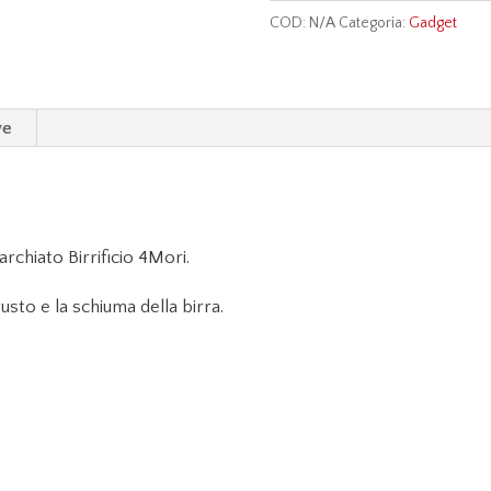
COD:
N/A
Categoria:
Gadget
ve
rchiato Birrificio 4Mori.
gusto e la schiuma della birra.