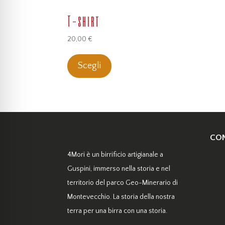
T-shirt
20,00
€
Questo
Scegli
prodotto
ha
più
varianti.
Le
opzioni
CON
possono
4Mori è un birrificio artigianale a
essere
Guspini, immerso nella storia e nel
scelte
territorio del parco Geo-Minerario di
nella
Montevecchio. La storia della nostra
pagina
terra per una birra con una storia.
del