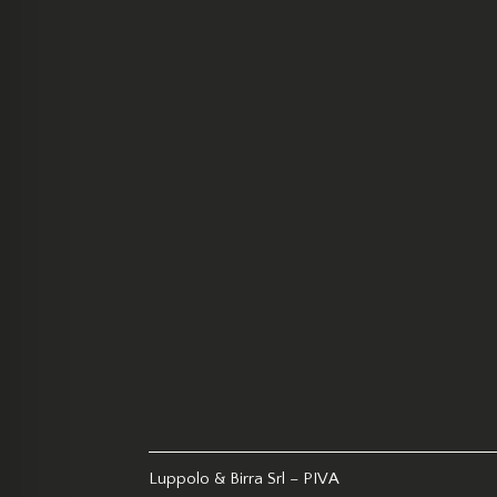
prodotto
Luppolo & Birra Srl – PIVA