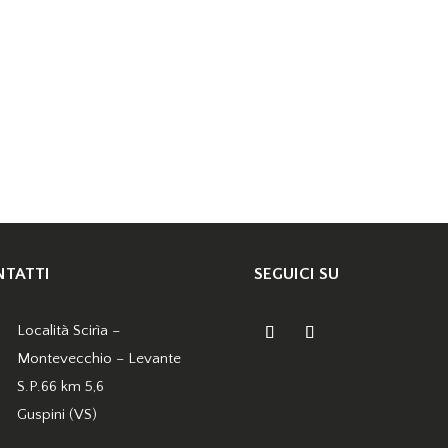
TATTI
SEGUICI SU
Località Scirìa –
Montevecchio – Levante
S.P.66 km 5,6
Guspini (VS)