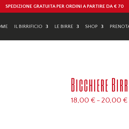
SPEDIZIONE GRATUITA PER ORDINI A PARTIRE DA € 70
OME
IL BIRRIFICIO
LE BIRRE
SHOP
PRENOT
Bicchiere Bir
18,00
€
-
20,00
€