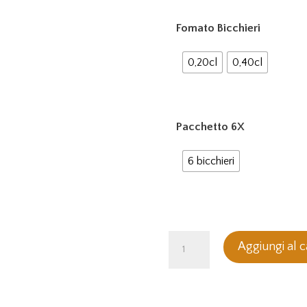
Fomato Bicchieri
0,20cl
0,40cl
Pacchetto 6X
6 bicchieri
Bicchiere
Aggiungi al c
Birra
4Mori
quantità