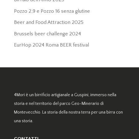
Pozzo 2,9 e Pozzo 16 senza glutine
Beer and Food Attraction 2025
Brussels beer challenge 2024
EurHop 2024 Roma BEER festival
4Mori è un birrificio artigianale a Guspini, immerso nella
storia e nel territorio del parco Geo-Minerario di
Montevecchio. La storia della nostra terra per una birra con
una storia.